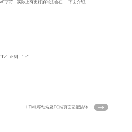
为了介绍“\d”字符，实际上有更好的写法会在 下面介绍。
z” 正则：“.+”
HTML移动端及PC端页面适配跳转