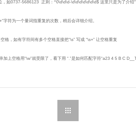
7-5686123 正则：^0\d\d\d-\d\d\d\d\d\d\d$ 这里只是
 这里的“+”字符为一个量词指重复的次数，稍后会详细介绍。
后跟一个空格，如有字符间有多个空格直接把“\s” 写成 “\s+” 让空格重复
空格用“\w”就受限了，看下用 “.”是如何匹配字符“a23 4 5 B C D__TT