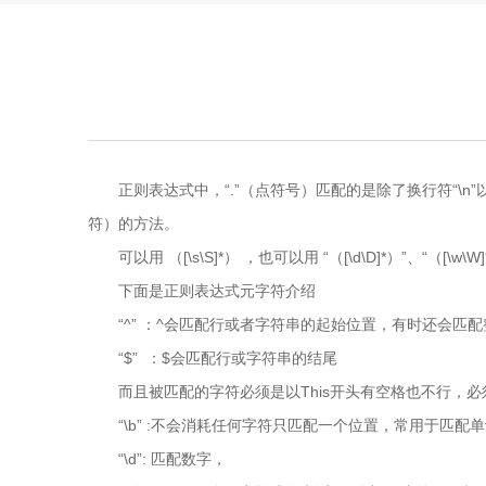
正则表达式中，“.”（点符号）匹配的是除了换行符“
符）的方法。
可以用 （[\s\S]*） ，也可以用 “（[\d\D]*）”、“
下面是正则表达式元字符介绍
“^” ：^会匹配行或者字符串的起始位置，有时还会匹
“$” ：$会匹配行或字符串的结尾
而且被匹配的字符必须是以This开头有空格也不行，必
“\b” :不会消耗任何字符只匹配一个位置，常用于匹配单词边界 如
“\d”: 匹配数字，