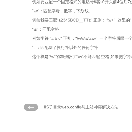
例如要匹配一个固定格式的电话号码以0开头前4位后7位，如073
“\w”：匹配字母，数字，下划线。
例如我要匹配“a2345BCD__TTz” 正则：“\w+”
“\s”：匹配空格
例如字符 “a b c” 正则：“\w\s\w\s\w” 一个字符
“.”：匹配除了换行符以外的任何字符
这个算是“\w”的加强版了“\w”不能匹配 空格 如果把字符串加上
IIS子目录web.config与主站冲突解决方法