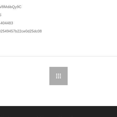
l8V8MdibQy9C
6
4404483
02549457b22ce0d25dc08