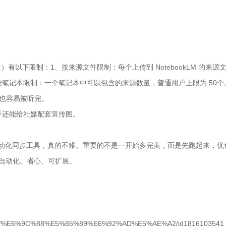
文）有以下限制：1、按来源文件限制：每个上传到 NotebookLM 的来源
2、按笔记本限制：一个笔记本中可以包含的来源数量，普通用户上限为 50个
累也容易被听完。
顺手还能给社媒配套宣传图。
自动化同步工具，真的不难。重要的不是一开始多完美，而是先跑起来，优
自动化、省心、可扩展。
podcast/%E6%9C%88%E5%85%89%E6%92%AD%E5%AE%A2/id1816103541