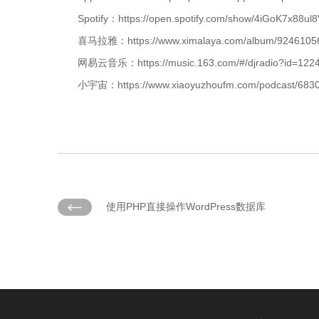
Spotify：https://open.spotify.com/show/4iGoK7x88u
喜马拉雅：https://www.ximalaya.com/album/9246105
网易云音乐：https://music.163.com/#/djradio?id=122
小宇宙：https://www.xiaoyuzhoufm.com/podcast/683
使用PHP直接操作WordPress数据库