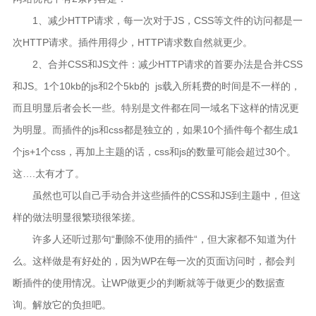
1、减少HTTP请求，每一次对于JS，CSS等文件的访问都是一
次HTTP请求。插件用得少，HTTP请求数自然就更少。
2、合并CSS和JS文件：减少HTTP请求的首要办法是合并CSS
和JS。1个10kb的js和2个5kb的 js载入所耗费的时间是不一样的，
而且明显后者会长一些。特别是文件都在同一域名下这样的情况更
为明显。而插件的js和css都是独立的，如果10个插件每个都生成1
个js+1个css，再加上主题的话，css和js的数量可能会超过30个。
这….太有才了。
虽然也可以自己手动合并这些插件的CSS和JS到主题中，但这
样的做法明显很繁琐很笨搓。
许多人还听过那句“删除不使用的插件“，但大家都不知道为什
么。这样做是有好处的，因为WP在每一次的页面访问时，都会判
断插件的使用情况。让WP做更少的判断就等于做更少的数据查
询。解放它的负担吧。