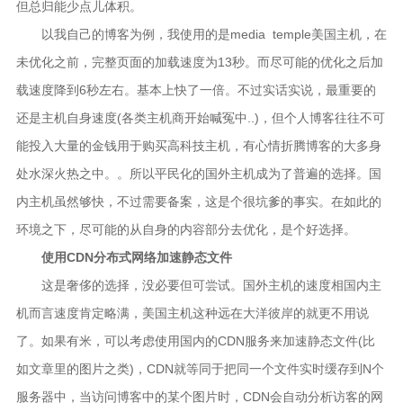
但总归能少点儿体积。
以我自己的博客为例，我使用的是media temple美国主机，在
未优化之前，完整页面的加载速度为13秒。而尽可能的优化之后加
载速度降到6秒左右。基本上快了一倍。不过实话实说，最重要的
还是主机自身速度(各类主机商开始喊冤中..)，但个人博客往往不可
能投入大量的金钱用于购买高科技主机，有心情折腾博客的大多身
处水深火热之中。。所以平民化的国外主机成为了普遍的选择。国
内主机虽然够快，不过需要备案，这是个很坑爹的事实。在如此的
环境之下，尽可能的从自身的内容部分去优化，是个好选择。
使用CDN分布式网络加速静态文件
这是奢侈的选择，没必要但可尝试。国外主机的速度相国内主
机而言速度肯定略满，美国主机这种远在大洋彼岸的就更不用说
了。如果有米，可以考虑使用国内的CDN服务来加速静态文件(比
如文章里的图片之类)，CDN就等同于把同一个文件实时缓存到N个
服务器中，当访问博客中的某个图片时，CDN会自动分析访客的网