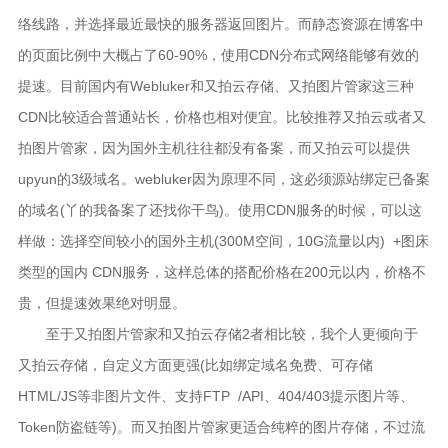
络线路，并选择最近最快的服务器返回图片。而静态资源在博客中
的页面比例中大概占了60-90%，使用CDN分布式网络能够有效的
提速。目前国内有Webluker和又拍云存储、又拍图片管家这三种
CDN比较适合普通站长，价格也相对便宜。比较推荐又拍云或者又
拍图片管家，因为国外主机往往都没有备案，而又拍云可以提供
upyun的3级域名。webluker因为原理不同，这必须源站绑定已备案
的域名(丫的我备案了还找你干鸟)。使用CDN服务的时候，可以这
样做：选择空间较小的国外主机(300M空间，10G流量以内) +图床
类型的国内 CDN服务，这样总体的搭配价格在200元以内，价格不
贵，但提速效果绝对明显。
至于又拍图片管家和又拍云存储2者相比较，我个人更倾向于
又拍云存储，自定义方面更强(比如绑定域名免费、可存储
HTML/JS等非图片文件、支持FTP /API、404/403提示图片等、
Token防盗链等)。而又拍图片管家更适合纯粹的图片存储，不过流