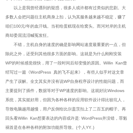
以上是我曾经遇到的疑惑，很多人或许都有过类似的悲剧。大
多数人会把问题往主机商身上扣，认为其服务越来越不稳定，赚了
咱们100元/年的血汗钱。当初给蛋糕现在给窝头。而河对岸的主机
商却委屈流泪喊冤发狂。
不错，主机自身的速度的确是影响网站速度最重要的一点，但
除此之外，还受到其他很多方面的影响。这就是为什么刚刚安装
WP的时候感觉很快，用了一段时间后却变慢的原因。Willin Kan曾
经写过一篇《WordPress 真的飞不起来》，有些人似乎对这文章
产生了误解。全文其实并没有说WP自身程序设计的性能问题，而
主要提到了插件，数据等对于WP速度的影响。这就好比Windows
系统，其实挺好用，但因为各种各样的应用软件设计得比较坑人，
导致电脑越用越慢，用户反倒给比尔盖茨扣上了二百五的帽子。再
回头看Willin Kan想要表达的内容或许是: WordPress并没错，罪魁
祸首是在各种各样的附加功能所导致。(个人YY..)