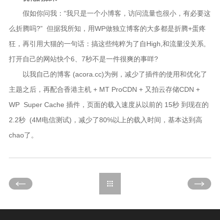
假如你问我：“我只是一个小博客，访问流量也很小，有必要这
么折腾吗?” 但据我所知，用WP做独立博客的大多都是折腾+蛋疼
狂，再引用大猫的一句话：搞这些纯粹为了自High,和流量没关系,
打开自己的网站快个6、7秒不是一件很爽的事咩?
以我自己的博客 (acora.cc)为例，减少了插件的使用和优化了
主题之后，再配合香港主机 + MT ProCDN + 又拍云存储CDN +
WP Super Cache 插件，页面的载入速度从以前的 15秒 到现在的
2.2秒 (4M电信测试)，减少了80%以上的载入时间，基本达到高
chao了。
40